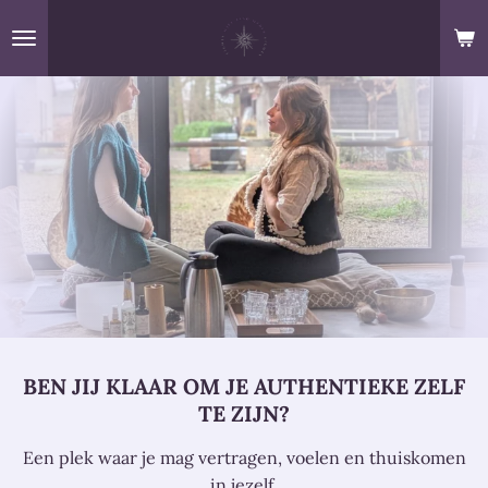
Ga
direct
naar
de
hoofdinhoud
BEN JIJ KLAAR OM JE AUTHENTIEKE ZELF
TE ZIJN?
Een plek waar je mag vertragen, voelen en thuiskomen
in jezelf.